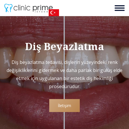
Diş Beyazlatma
Diş beyazlatma tedavisi, dişlerin yüzeyindeki renk
değişikliklerini gidermek ve daha parlak bir gülüş elde
etmek için uygulanan bir estetik diş hekimliği
prosedürüdür.
İletişim