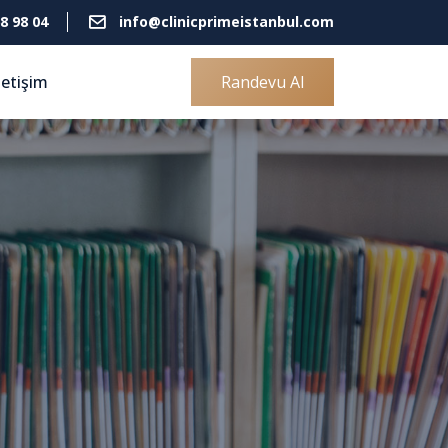
8 98 04
info@clinicprimeistanbul.com
letişim
Randevu Al