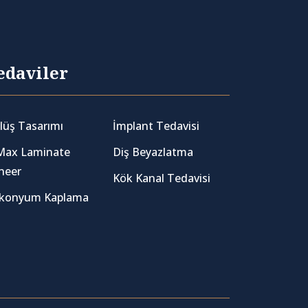
edaviler
lüş Tasarımı
İmplant Tedavisi
Max Laminate
Diş Beyazlatma
neer
Kök Kanal Tedavisi
rkonyum Kaplama