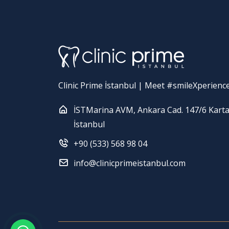
Clinic Prime İstanbul | Meet #smileXperienc
İSTMarina AVM, Ankara Cad. 147/6 Karta
İstanbul
+90 (533) 568 98 04
info@clinicprimeistanbul.com