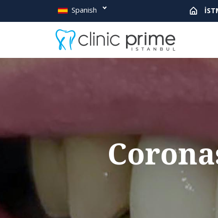
Spanish
İST
Coronas