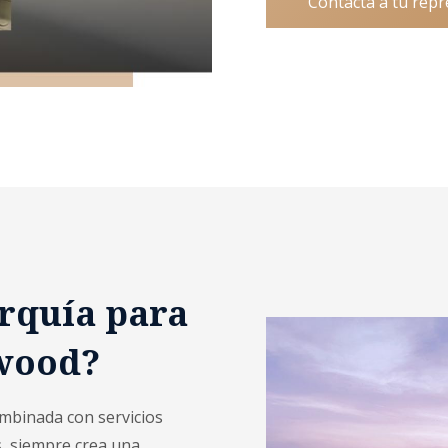
Contacta a tu rep
urquía para
ywood?
mbinada con servicios
os, siempre crea una