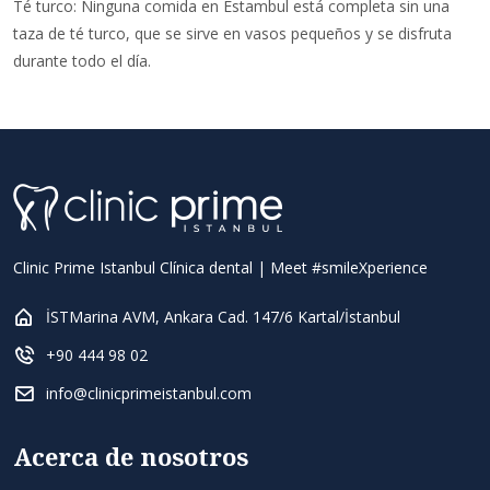
Té turco: Ninguna comida en Estambul está completa sin una
taza de té turco, que se sirve en vasos pequeños y se disfruta
durante todo el día.
Clinic Prime Istanbul Clínica dental | Meet #smileXperience
İSTMarina AVM, Ankara Cad. 147/6 Kartal/İstanbul
+90 444 98 02
info@clinicprimeistanbul.com
Acerca de nosotros